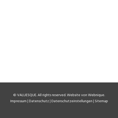
©
VALUESQUE
. All rights reserved.
Website von Webnique
.
Impressum
|
Datenschutz
|
Datenschutzeinstellungen
|
Sitemap