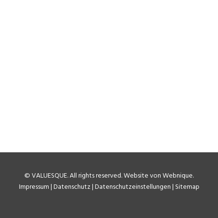
©
VALUESQUE
. All rights reserved.
Website von Webnique
.
Impressum
|
Datenschutz
|
Datenschutzeinstellungen
|
Sitemap