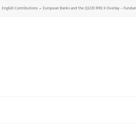
English Contributions
European Banks and the Q3/20 IFRS 9 Overlay – Fundame
TUNGEN
CASES & STORIES
WERTE
ÜBER UNS