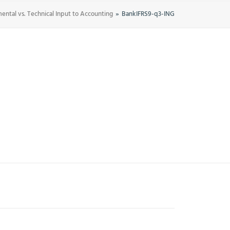
ntal vs. Technical Input to Accounting
BankIFRS9-q3-ING
MITGLIEDSCHAFTEN
AKTUELLES
KONTAKT
EN