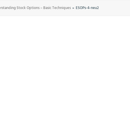
rstanding Stock Options – Basic Techniques
ESOPs-4-neu2
MITGLIEDSCHAFTEN
AKTUELLES
KONTAKT
EN