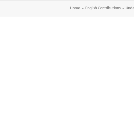
Home
English Contributions
Unde
TUNGEN
CASES & STORIES
WERTE
ÜBER UNS