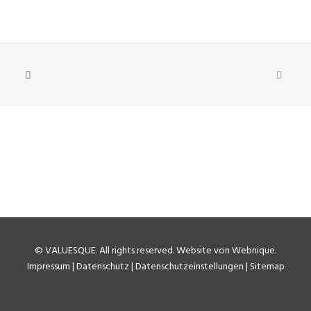
©
VALUESQUE
. All rights reserved.
Website von Webnique
.
Impressum
|
Datenschutz
|
Datenschutzeinstellungen
|
Sitemap